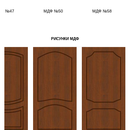
ДФ №47
МДФ №50
МДФ №58
РИСУНКИ МДФ