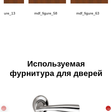
figure_13
mdf_figure_58
mdf_figure_63
Используемая
фурнитура для дверей