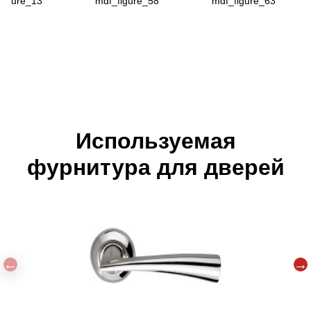
figure_13
mdf_figure_58
mdf_figure_63
Используемая
фурнитура для дверей