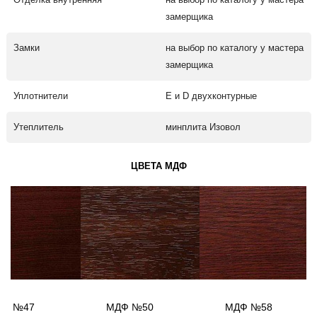
замерщика
Замки
на выбор по каталогу у мастера
замерщика
Уплотнители
Е и D двухконтурные
Утеплитель
минплита Изовол
ЦВЕТА МДФ
ДФ №47
МДФ №50
МДФ №58