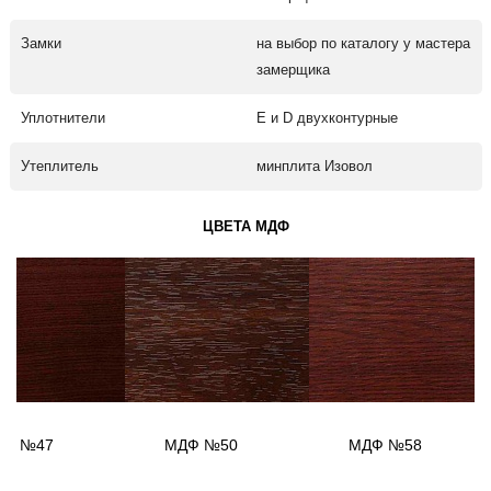
Замки
на выбор по каталогу у мастера
замерщика
Уплотнители
Е и D двухконтурные
Утеплитель
минплита Изовол
ЦВЕТА МДФ
ДФ №47
МДФ №50
МДФ №58