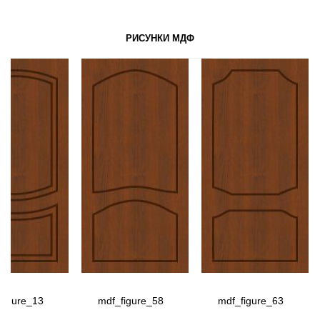
РИСУНКИ МДФ
figure_13
mdf_figure_58
mdf_figure_63