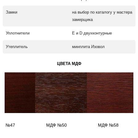
Замки
на выбор по каталогу у мастера
замерщика
Уплотнители
Е и D двухконтурные
Утеплитель
минплита Изовол
ЦВЕТА МДФ
ДФ №47
МДФ №50
МДФ №58