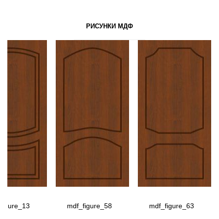
РИСУНКИ МДФ
figure_13
mdf_figure_58
mdf_figure_63