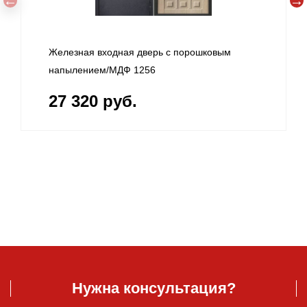
ная дверь с порошковым
Дверь металлическая в
ДФ 1256
напылением/МДФ 1255
уб.
27 720 руб.
Нужна консультация?