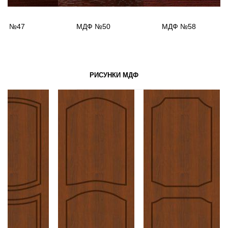
ДФ №47
МДФ №50
МДФ №58
РИСУНКИ МДФ