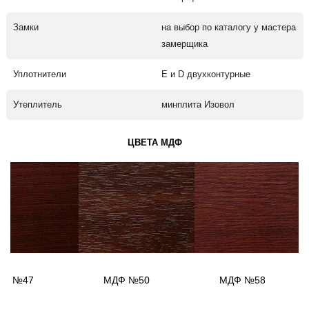
Замки
на выбор по каталогу у мастера
замерщика
Уплотнители
Е и D двухконтурные
Утеплитель
минплита Изовол
ЦВЕТА МДФ
ДФ №47
МДФ №50
МДФ №58