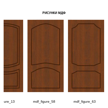
РИСУНКИ МДФ
figure_13
mdf_figure_58
mdf_figure_63