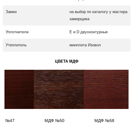
Замки
на выбор по каталогу у мастера
замерщика
Уплотнители
Е и D двухконтурные
Утеплитель
минплита Изовол
ЦВЕТА МДФ
ДФ №47
МДФ №50
МДФ №58