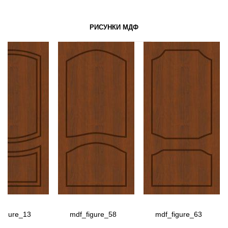
РИСУНКИ МДФ
figure_13
mdf_figure_58
mdf_figure_63