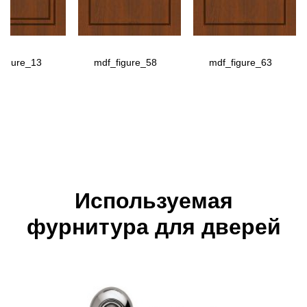
figure_13
mdf_figure_58
mdf_figure_63
Используемая
фурнитура для дверей