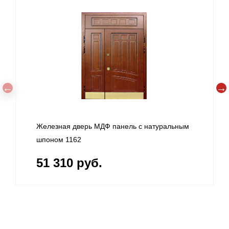
ДФ панель с натуральным
Дверь металлическая МДФ 
натуральным шпоном 1161
.
51 510 руб.