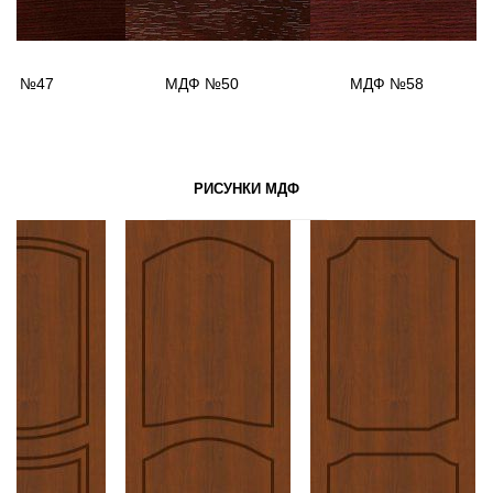
ДФ №47
МДФ №50
МДФ №58
РИСУНКИ МДФ