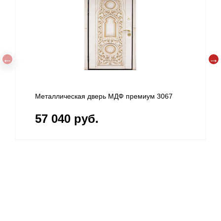
ская дверь МДФ премиум 3067
Стальная дверь МД
 руб.
57 040 руб.