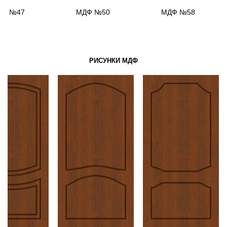
ДФ №47
МДФ №50
МДФ №58
РИСУНКИ МДФ