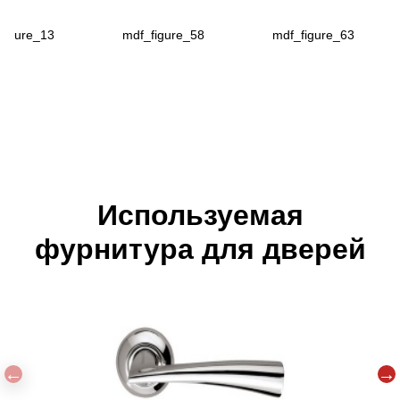
figure_13
mdf_figure_58
mdf_figure_63
Используемая
фурнитура для дверей