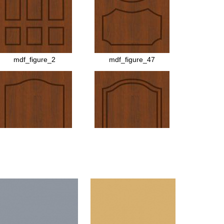
МДФ №43
МДФ №35
mdf_figure_2
mdf_figure_47
МДФ №25
МДФ №51
МДФ №2
МДФ №33