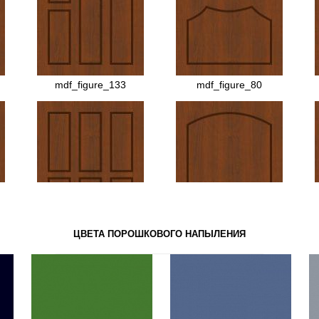
МДФ №92
МДФ №24
mdf_figure_133
mdf_figure_80
МДФ №5
МДФ №8
ЦВЕТА ПОРОШКОВОГО НАПЫЛЕНИЯ
МДФ №99
МДФ №94