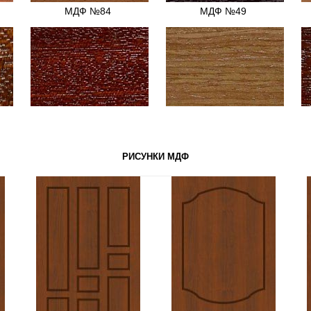
МДФ №84
МДФ №49
МДФ №28
МДФ №17
РИСУНКИ МДФ
МДФ №86
МДФ №93