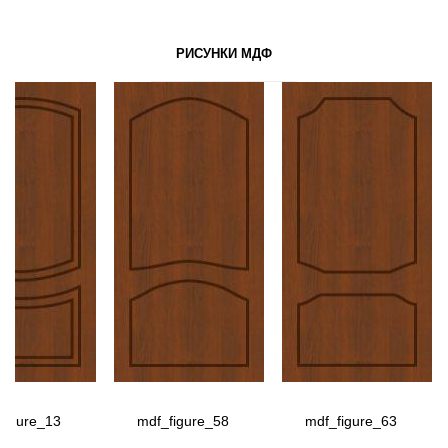
РИСУНКИ МДФ
figure_13
mdf_figure_58
mdf_figure_63