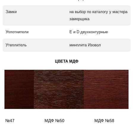
Замки
на выбор по каталогу у мастера
замерщика
Уплотнители
Е и D двухконтурные
Утеплитель
минплита Изовол
ЦВЕТА МДФ
ДФ №47
МДФ №50
МДФ №58