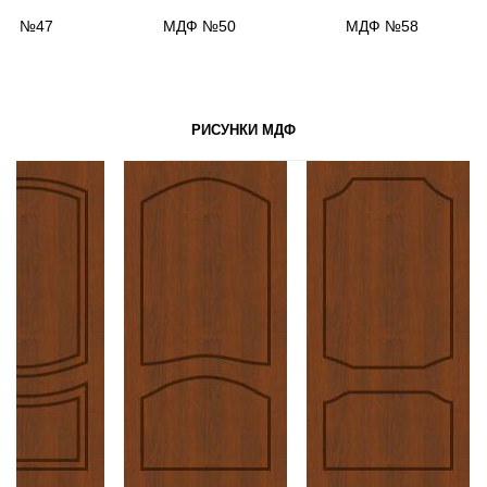
ДФ №47
МДФ №50
МДФ №58
РИСУНКИ МДФ