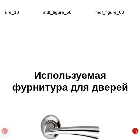
figure_13
mdf_figure_58
mdf_figure_63
Используемая
фурнитура для дверей