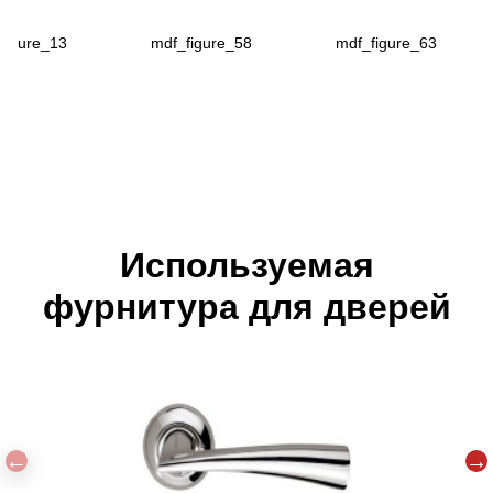
figure_13
mdf_figure_58
mdf_figure_63
Используемая
фурнитура для дверей