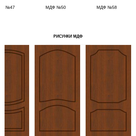
ДФ №47
МДФ №50
МДФ №58
РИСУНКИ МДФ