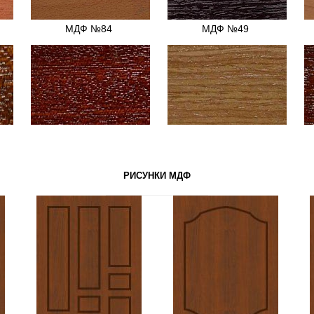
МДФ №84
МДФ №49
МДФ №28
МДФ №17
РИСУНКИ МДФ
МДФ №86
МДФ №93