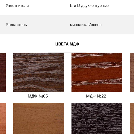
Уплотнители
Е и D двухконтурные
Утеплитель
минплита Изовол
ЦВЕТА МДФ
МДФ №65
МДФ №22