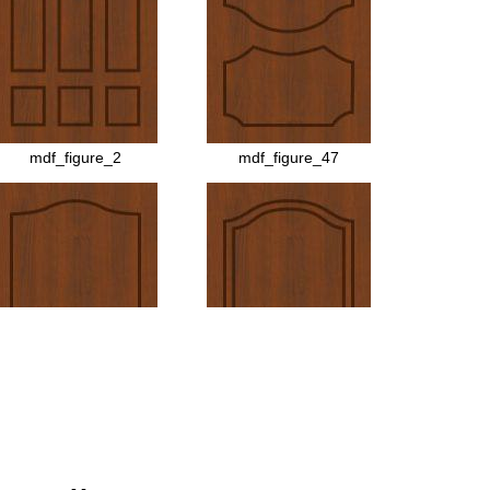
МДФ №43
МДФ №35
mdf_figure_2
mdf_figure_47
МДФ №25
МДФ №51
МДФ №2
МДФ №33