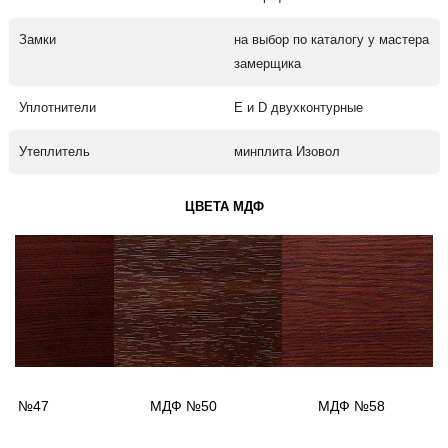
Замки
на выбор по каталогу у мастера
замерщика
Уплотнители
Е и D двухконтурные
Утеплитель
минплита Изовол
ЦВЕТА МДФ
ДФ №47
МДФ №50
МДФ №58