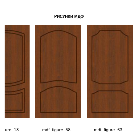
РИСУНКИ МДФ
figure_13
mdf_figure_58
mdf_figure_63