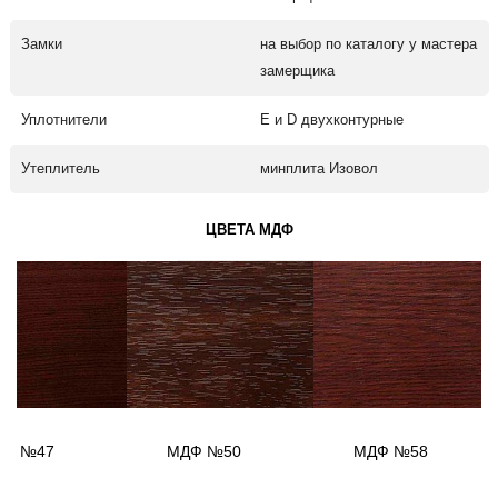
Замки
на выбор по каталогу у мастера
замерщика
Уплотнители
Е и D двухконтурные
Утеплитель
минплита Изовол
ЦВЕТА МДФ
ДФ №47
МДФ №50
МДФ №58