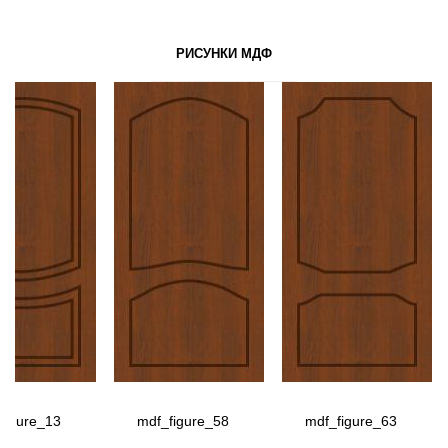
РИСУНКИ МДФ
figure_13
mdf_figure_58
mdf_figure_63