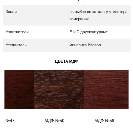
Замки
на выбор по каталогу у мастера
замерщика
Уплотнители
Е и D двухконтурные
Утеплитель
минплита Изовол
ЦВЕТА МДФ
ДФ №47
МДФ №50
МДФ №58