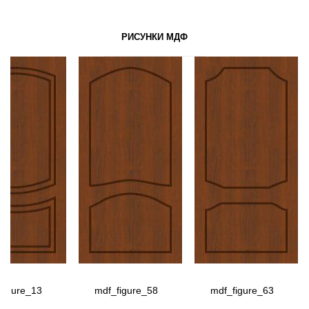
РИСУНКИ МДФ
figure_13
mdf_figure_58
mdf_figure_63